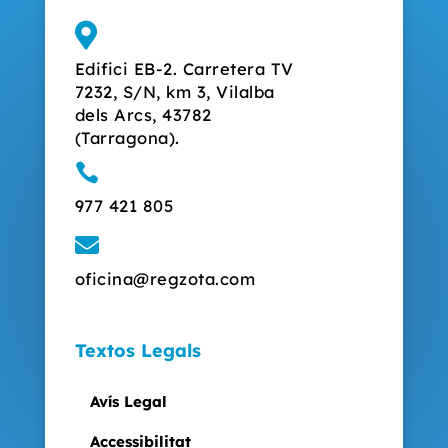

Edifici EB-2. Carretera TV
7232, S/N, km 3, Vilalba
dels Arcs, 43782
(Tarragona).

977 421 805

oficina@regzota.com
Textos Legals
Avís Legal
Accessibilitat