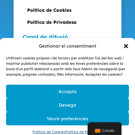
Política de Cookies
Política de Privadesa
Canal de difusió
Gestionar el consentiment
Utilitzem cookies pròpies i de tercers per analitzar l'ús del lloc web i
mostrar publicitat relacionada amb les teves preferències sobre la
base d'un perfil elaborat a partir dels teus hàbits de navegació (per
exemple, pàgines visitades). Més informació. Acceptes les cookies?
Accepta
Denega
© 2025 - 2026 | Creat per
CRC Informàtica
|
Veure preferències
Tots els drets reservats | Dissenyat per
Català
OPTIM STUDIO
Política de Cookies
Política de Privadesa